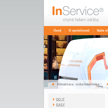
Úvod
O společnosti
Naše s
Klimatizace, vzduchotechnika
DO IT
EASY