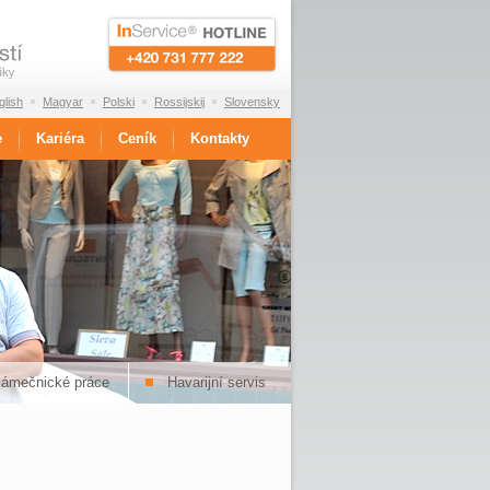
glish
Magyar
Polski
Rossijskij
Slovensky
e
Kariéra
Ceník
Kontakty
zámečnické práce
Havarijní servis