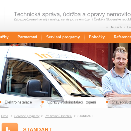
Deutsch
En
lužby
Partnerství
Servisní programy
Pobočky
Referenc
Elektroinstalace
Opravy vodoinstalací, topení
Stavební, 
Úvod
>
Servisné programy
>
Pre firemnú klientelu
> STANDART
STANDART