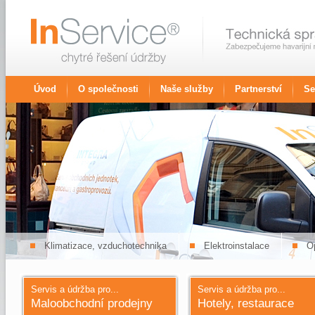
Úvod
O společnosti
Naše služby
Partnerství
Se
Klimatizace, vzduchotechnika
Elektroinstalace
Op
Servis a údržba pro...
Servis a údržba pro...
Maloobchodní prodejny
Hotely, restaurace