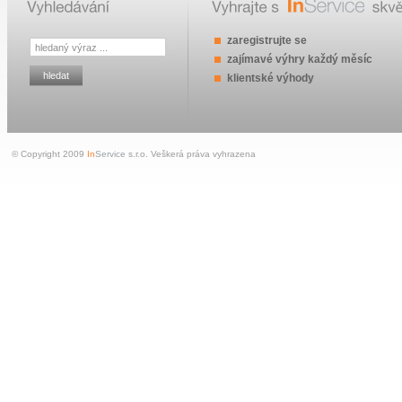
zaregistrujte se
zajímavé výhry každý měsíc
klientské výhody
© Copyright 2009
In
Service
s.r.o. Veškerá práva vyhrazena